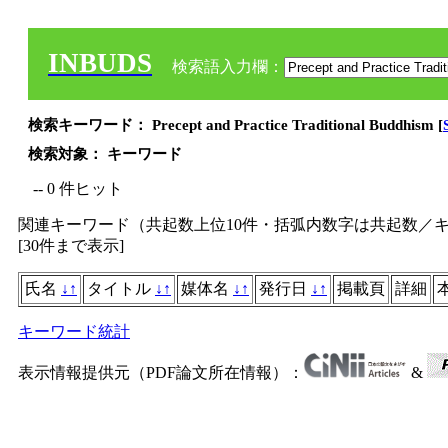
INBUDS
検索語入力欄：
検索キーワード： Precept and Practice Traditional Buddhism [
検索対象： キーワード
-- 0 件ヒット
関連キーワード（共起数上位10件・括弧内数字は共起数／
[
30件まで表示
]
氏名
↓
↑
タイトル
↓
↑
媒体名
↓
↑
発行日
↓
↑
掲載頁
詳細
キーワード統計
表示情報提供元（PDF論文所在情報）：
&