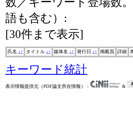
数／キーワード登場数
語も含む）:
[
30件まで表示
]
氏名
↓
↑
タイトル
↓
↑
媒体名
↓
↑
発行日
↓
↑
掲載頁
詳細
キーワード統計
表示情報提供元（PDF論文所在情報）：
&