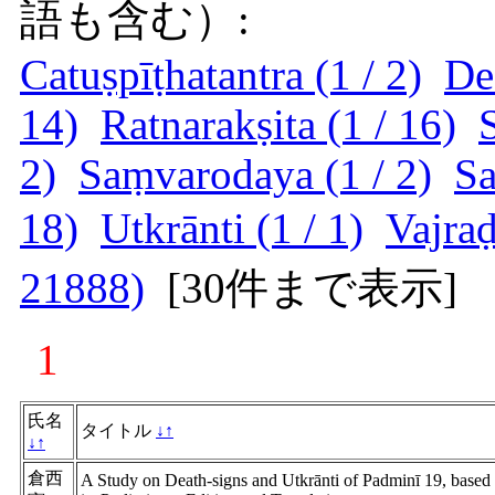
語も含む）:
Catuṣpīṭhatantra (1 / 2)
De
14)
Ratnarakṣita (1 / 16)
2)
Saṃvarodaya (1 / 2)
Sa
18)
Utkrānti (1 / 1)
Vajraḍ
21888)
[
30件まで表示
]
1
氏名
タイトル
↓
↑
↓
↑
倉西
A Study on Death-signs and Utkrānti of Padminī 19, based