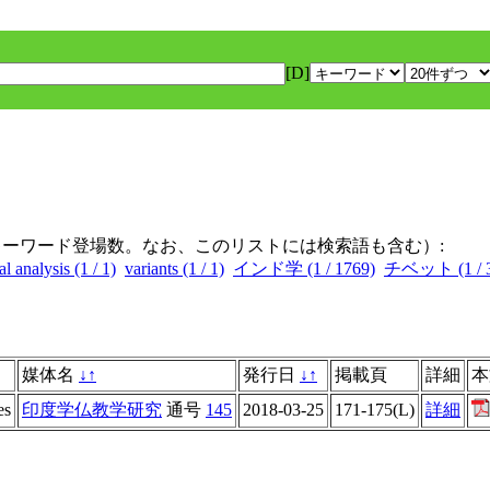
[D]
キーワード登場数。なお、このリストには検索語も含む）:
cal analysis (1 / 1)
variants (1 / 1)
インド学 (1 / 1769)
チベット (1 / 3
媒体名
↓
↑
発行日
↓
↑
掲載頁
詳細
本
es
印度学仏教学研究
通号
145
2018-03-25
171-175(L)
詳細