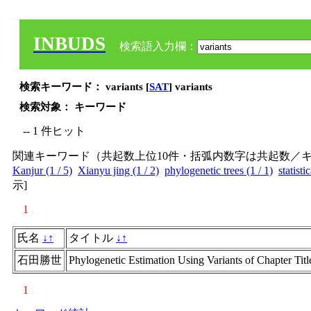
INBUDS
検索語入力欄：
検索キーワード： variants [
SAT
] variants
検索対象： キーワード
-- 1 件ヒット
関連キーワード（共起数上位10件・括弧内数字は共起数／
Kanjur (1 / 5)
Xianyu jing (1 / 2)
phylogenetic trees (1 / 1)
statisti
示
]
1
氏名
↓
↑
タイトル
↓
↑
石田勝世
Phylogenetic Estimation Using Variants of Chapter Titl
1