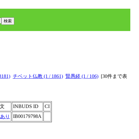
181)
チベット仏教 (1 / 1861)
賢愚経 (1 / 106)
[
30件まで表
文
INBUDS ID
CI
IB00179798A
あり