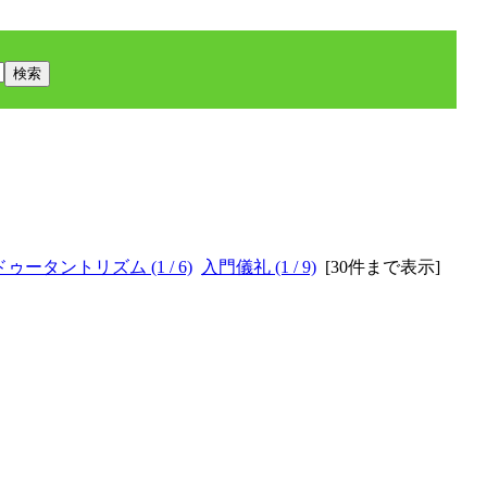
ゥータントリズム (1 / 6)
入門儀礼 (1 / 9)
[
30件まで表示
]