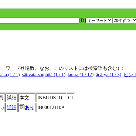
[D]
キーワード登場数。なお、このリストには検索語も含む）:
aka (1 / 1)
sāttvata-saṃhitā (1 / 1)
tantra (1 / 12)
ācārya (1 / 3)
ヒンド
頁
詳細
本文
INBUDS ID
CI
L)
詳細
IB00012110A
-
あり