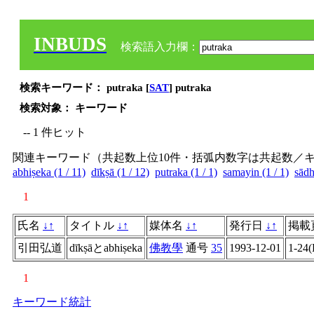
INBUDS
検索語入力欄：
検索キーワード： putraka [
SAT
] putraka
検索対象： キーワード
-- 1 件ヒット
関連キーワード（共起数上位10件・括弧内数字は共起数／
abhiṣeka (1 / 11)
dīkṣā (1 / 12)
putraka (1 / 1)
samayin (1 / 1)
sādh
1
氏名
↓
↑
タイトル
↓
↑
媒体名
↓
↑
発行日
↓
↑
掲載
引田弘道
dīkṣāとabhiṣeka
佛教學
通号
35
1993-12-01
1-24(
1
キーワード統計