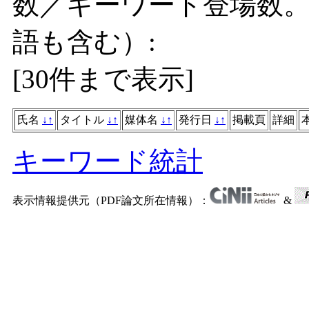
数／キーワード登場数
語も含む）:
[
30件まで表示
]
氏名
↓
↑
タイトル
↓
↑
媒体名
↓
↑
発行日
↓
↑
掲載頁
詳細
キーワード統計
表示情報提供元（PDF論文所在情報）：
&