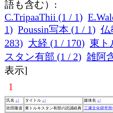
語も含む）:
C.TripaaThii (1 / 1)
E.Wald
1)
Poussin写本 (1 / 1)
仏教
283)
大経 (1 / 170)
東トル
スタン有部 (1 / 2)
雑阿含経
表示
]
1
氏名
↓
↑
タイトル
↓
↑
媒体名
↓
↑
吹田隆道
東トルキスタン有部の読誦経典
三康文化研究所