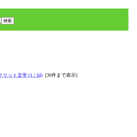
ット文学 (1 / 34)
[
30件まで表示
]