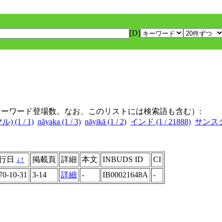
[D]
キーワード登場数。なお、このリストには検索語も含む）:
) (1 / 1)
nāyaka (1 / 3)
nāyikā (1 / 2)
インド (1 / 21888)
サンスクリ
行日
↓
↑
掲載頁
詳細
本文
INBUDS ID
CI
70-10-31
3-14
詳細
-
IB00021648A
-