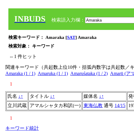
INBUDS
検索語入力欄：
検索キーワード： Amaraka [
SAT
] Amaraka
検索対象： キーワード
-- 1 件ヒット
関連キーワード（共起数上位10件・括弧内数字は共起数／
Amaraka (1 / 1)
Amaruka (1 / 1)
Amaruśataka (1 / 2)
Amarū (アマル
1
氏名
↓
↑
タイトル
↓
↑
媒体名
↓
↑
発
立川武蔵
アマルシャタカ和訳(一)
東海仏教
通号
14/15
19
1
キーワード統計