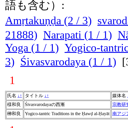
語も含む）:
Amṛtakuṇḍa (2 / 3)
svarod
21888)
Narapati (1 / 1)
Nā
Yoga (1 / 1)
Yogico-tantric
3)
Śivasvarodaya (1 / 1)
[
1
氏名
↓
↑
タイトル
↓
↑
媒体名
様和良
Śivasvarodayaの西漸
宗教研
榊和良
Yogico-tantric Traditions in the Ḥawḍ al-Ḥayāt
南アジ