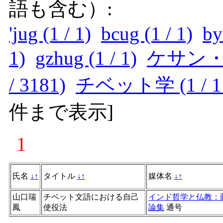
語も含む）:
'jug (1 / 1)
bcug (1 / 1)
by
1)
gzhug (1 / 1)
ケサン・ギ
/ 3181)
チベット学 (1 / 1
件まで表示
]
1
氏名
↓
↑
タイトル
↓
↑
媒体名
↓
↑
山口瑞
チベット文語における自己
インド哲学と仏教：
鳳
使役法
論集
通号