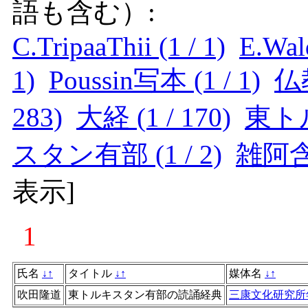
語も含む）:
C.TripaaThii (1 / 1)
E.Wald
1)
Poussin写本 (1 / 1)
仏教
283)
大経 (1 / 170)
東トル
スタン有部 (1 / 2)
雑阿含経
表示
]
1
氏名
↓
↑
タイトル
↓
↑
媒体名
↓
↑
吹田隆道
東トルキスタン有部の読誦経典
三康文化研究所