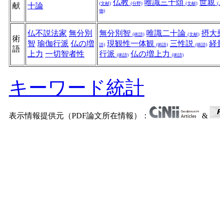
仏教
唯識三十頌
世親
(文献)
(分野)
(文献)
(
献
十論
物)
仏不説法家
無分別
無分別智
唯識二十論
摂大
(術語)
(文献)
術
智
瑜伽行派
仏の増
現観性一体観
三性説
経
語)
(術語)
(術語)
語
上力
一切智者性
行派
仏の増上力
(術語)
(術語)
キーワード統計
表示情報提供元（PDF論文所在情報）：
&