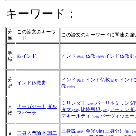
キーワード：
分
この論文のキーワ
この論文のキーワードに関連の強
類
ード
地
西インド
インド
仏教
インド仏教史
(地域)
(分野)
域
分
インド
インド仏教
インド
(地域)
(分野)
インド仏教史
野
教
(分野)
ミリンダ王
パーリ本ミリンダ
(人物)
人
ナーガセーナ
ダル
タマ
比較思想
アーナンダ
(人物)
(分野)
物
マパーラ
マキールティ
バーヴィヴェー
(人物)
三身説
金光明経三身分別品
(術語)
(文献
文
三身入門論
唯識二