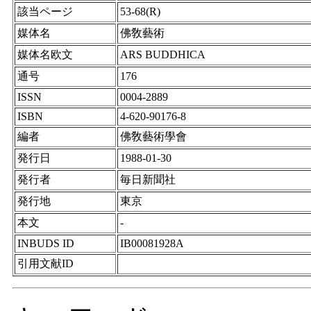
該当ページ
53-68(R)
媒体名
佛敎藝術
媒体名欧文
ARS BUDDHICA
通号
176
ISSN
0004-2889
ISBN
4-620-90176-8
編者
佛敎藝術學會
発行日
1988-01-30
発行者
毎日新聞社
発行地
東京
本文
-
INBUDS ID
IB00081928A
引用文献ID