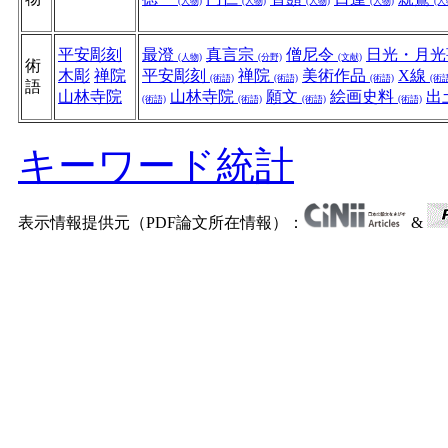
(人物)
(人物)
(人物)
(人物)
(人
平安彫刻
最澄
真言宗
僧尼令
日光・月
(人物)
(分野)
(文献)
術
木彫
禅院
平安彫刻
禅院
美術作品
X線
(術語)
(術語)
(術語)
(術語
語
山林寺院
山林寺院
願文
絵画史料
出
(術語)
(術語)
(術語)
(術語)
キーワード統計
表示情報提供元（PDF論文所在情報）：
&