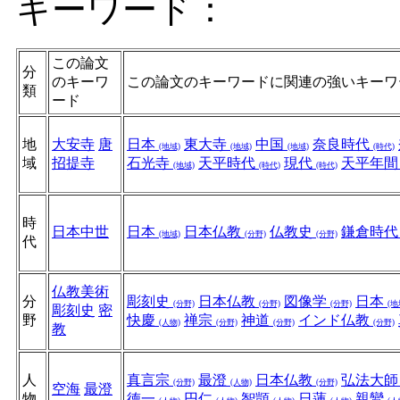
キーワード：
この論文
分
のキーワ
この論文のキーワードに関連の強いキーワ
類
ード
地
大安寺
唐
日本
東大寺
中国
奈良時代
(地域)
(地域)
(地域)
(時代)
域
招提寺
石光寺
天平時代
現代
天平年
(地域)
(時代)
(時代)
時
日本中世
日本
日本仏教
仏教史
鎌倉時
(地域)
(分野)
(分野)
代
仏教美術
分
彫刻史
日本仏教
図像学
日本
(分野)
(分野)
(分野)
(地
彫刻史
密
野
快慶
禅宗
神道
インド仏教
(人物)
(分野)
(分野)
(分野)
教
人
真言宗
最澄
日本仏教
弘法大
(分野)
(人物)
(分野)
空海
最澄
物
徳一
円仁
智顗
日蓮
親鸞