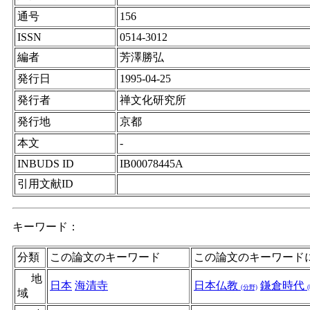
通号
156
ISSN
0514-3012
編者
芳澤勝弘
発行日
1995-04-25
発行者
禅文化研究所
発行地
京都
本文
-
INBUDS ID
IB00078445A
引用文献ID
キーワード：
分類
この論文のキーワード
この論文のキーワード
地
日本
海清寺
日本仏教
鎌倉時代
(分野)
域