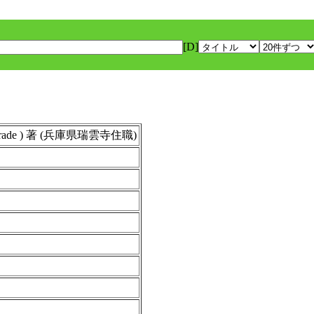
[D]
irade ) 著 (兵庫県瑞雲寺住職)