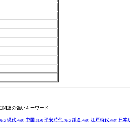
に関連の強いキーワード
現代
中国
平安時代
鎌倉
江戸時代
日本
(時代)
(時代)
(地域)
(時代)
(時代)
(時代)