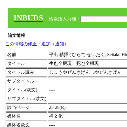
INBUDS
検索語入力欄：
論文情報
この情報の修正・追加（通知）
名前
平出 精擇 ( ひらで せいたく, Seitaku H
タイトル
生也全機現、死也全機現
タイトル読み
しょうやぜんきげんしやぜんきげん
サブタイトル
タイトル(欧文)
----
サブタイトル(欧文)
該当ページ
25-28(R)
媒体名
禅文化
媒体名欧文
----