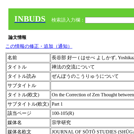
INBUDS
検索語入力欄：
論文情報
この情報の修正・追加（通知）
名前
長谷部 好一 ( はせべ よしかず, Yoshikaz
タイトル
禅法の交流について
タイトル読み
ぜんぽうのこうりゅうについて
サブタイトル
タイトル(欧文)
On the Correction of Zen Thought between 
サブタイトル(欧文)
Part 1
該当ページ
100-105(R)
媒体名
宗学研究
媒体名欧文
JOURNAL OF SŌTŌ STUDIES (SHŪ