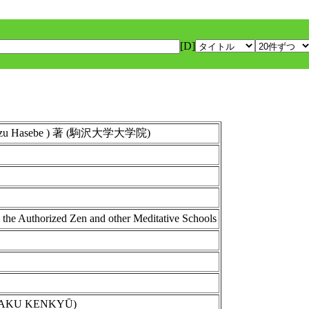
[D]
u Hasebe ) 著 (駒沢大学大学院)
the Authorized Zen and other Meditative Schools
GAKU KENKYŪ)