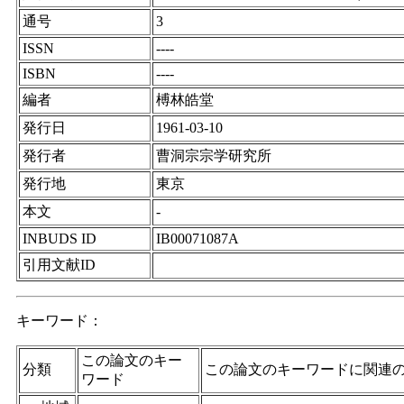
通号
3
ISSN
----
ISBN
----
編者
榑林皓堂
発行日
1961-03-10
発行者
曹洞宗宗学研究所
発行地
東京
本文
-
INBUDS ID
IB00071087A
引用文献ID
キーワード：
この論文のキー
分類
この論文のキーワードに関連
ワード