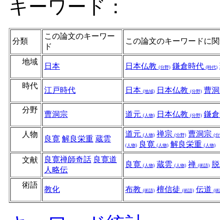
キーワード：
この論文のキーワー
分類
この論文のキーワードに関
ド
地域
日本
日本仏教
鎌倉時代
(分野)
(時代)
時代
江戸時代
日本
日本仏教
曹
(地域)
(分野)
分野
曹洞宗
道元
日本仏教
鎌
(人物)
(分野)
道元
禅宗
曹洞宗
人物
(人物)
(分野)
(分
良寛
解良栄重
蔵雲
良寛
解良栄重
(人物)
(人物)
(人物)
良寛禅師奇話
良寛道
文献
良寛
蔵雲
禅
(人物)
(人物)
(術語)
人略伝
術語
教化
布教
檀信徒
伝道
(術語)
(術語)
(術