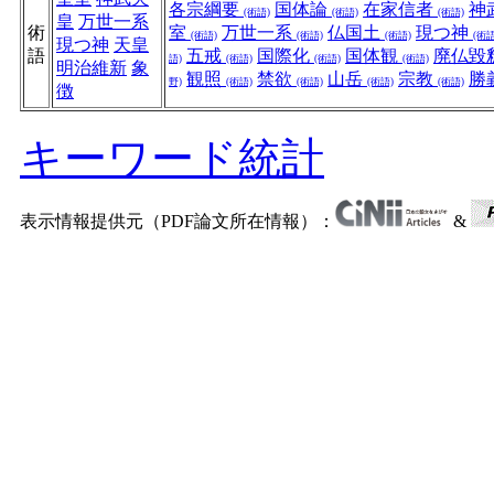
各宗綱要
国体論
在家信者
神
(術語)
(術語)
(術語)
皇
万世一系
術
室
万世一系
仏国土
現つ神
(術語)
(術語)
(術語)
(術語
現つ神
天皇
語
五戒
国際化
国体観
廃仏毀
語)
(術語)
(術語)
(術語)
明治維新
象
観照
禁欲
山岳
宗教
勝
野)
(術語)
(術語)
(術語)
(術語)
徴
キーワード統計
表示情報提供元（PDF論文所在情報）：
&