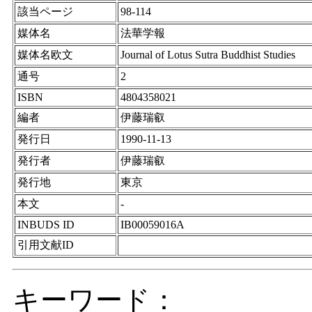
該当ページ
98-114
媒体名
法華学報
媒体名欧文
Journal of Lotus Sutra Buddhist Studies
通号
2
ISBN
4804358021
編者
伊藤瑞叡
発行日
1990-11-13
発行者
伊藤瑞叡
発行地
東京
本文
-
INBUDS ID
IB00059016A
引用文献ID
キーワード：