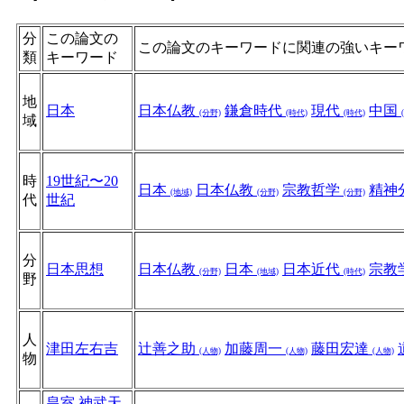
分
この論文の
この論文のキーワードに関連の強いキー
類
キーワード
地
日本
日本仏教
鎌倉時代
現代
中国
(分野)
(時代)
(時代)
域
時
19世紀〜20
日本
日本仏教
宗教哲学
精神
(地域)
(分野)
(分野)
代
世紀
分
日本思想
日本仏教
日本
日本近代
宗教
(分野)
(地域)
(時代)
野
人
津田左右吉
辻善之助
加藤周一
藤田宏達
(人物)
(人物)
(人物)
物
皇室
神武天