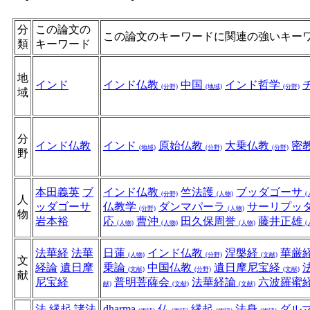
分
この論文の
この論文のキーワードに関連の強いキー
類
キーワード
地
インド
インド仏教
中国
インド哲学
(分野)
(地域)
(分野)
域
分
インド仏教
インド
原始仏教
大乗仏教
密
(地域)
(分野)
(分野)
野
本田義英
ブ
インド仏教
竺法護
ブッダゴーサ
(分野)
(人物)
(
人
ッダゴーサ
仏教学
ダンマパーラ
サーリプッ
(分野)
(人物)
物
岩本裕
応
曹沖
田久保周誉
藤井正雄
(人物)
(人物)
(人物)
(
法華経
法華
日蓮
インド仏教
涅槃経
華厳
(人物)
(分野)
(文献)
文
経論
遺日摩
乗論
中国仏教
遺日摩尼宝経
(文献)
(分野)
(文献)
献
尼宝経
普明菩薩会
法華経論
六波羅蜜
献)
(文献)
(文献)
法
縁起
諸法
dharma
仏
縁起
法身
ダル