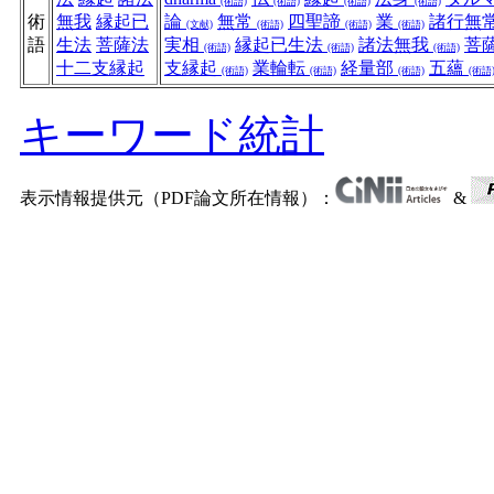
(術語)
(術語)
(術語)
(術語)
術
無我
縁起已
論
無常
四聖諦
業
諸行無
(文献)
(術語)
(術語)
(術語)
語
生法
菩薩法
実相
縁起已生法
諸法無我
菩
(術語)
(術語)
(術語)
十二支縁起
支縁起
業輪転
経量部
五蘊
(術語)
(術語)
(術語)
(術語
キーワード統計
表示情報提供元（PDF論文所在情報）：
&