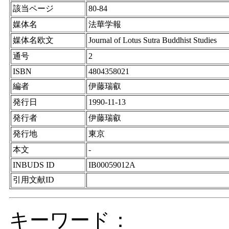
該当ページ
80-84
媒体名
法華学報
媒体名欧文
Journal of Lotus Sutra Buddhist Studies
通号
2
ISBN
4804358021
編者
伊藤瑞叡
発行日
1990-11-13
発行者
伊藤瑞叡
発行地
東京
本文
-
INBUDS ID
IB00059012A
引用文献ID
キーワード：