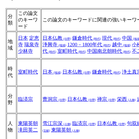
この論文
分
のキーワ
この論文のキーワードに関連の強いキーワ
類
ード
日本
定恵
日本仏教
鎌倉時代
現代
中国
(分野)
(時代)
(時代)
(地域
地
寺
瑞泉寺
浄興寺
1200－1800年代
越中
小
(地域)
(時代)
(地域)
域
少林寺
代
室町時代
中国南北朝時代
不
(時代)
(時代)
(時代)
時
室町時代
日本
日本仏教
鎌倉時代
浄土真
(地域)
(分野)
(時代)
代
分
臨済宗
曹洞宗
日本仏教
禅宗
栄西
(分野)
(分野)
(分野)
(人物)
野
人
東陽英朝
雪江宗深
臨済宗
日本仏教
句双
(人物)
(分野)
(分野)
物
滝田英二
東陽英朝
(文献)
(人物)