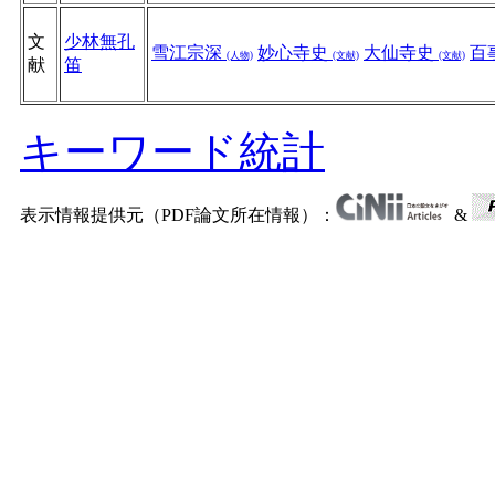
文
少林無孔
雪江宗深
妙心寺史
大仙寺史
百
(人物)
(文献)
(文献)
献
笛
キーワード統計
表示情報提供元（PDF論文所在情報）：
&