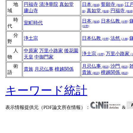
地
円福寺
清浄華院
真如堂
日本
誓願寺
江
(地域)
(地域)
域
廬山寺
真如堂
円福寺
域)
(地域)
(地域)
時
日本
日本仏教
室町時代
(地域)
(分野)
代
(分野)
分
浄土宗
日本仏教
法然
(分野)
(人物)
野
人
中原家
万里小路家
後花園
浄土宗
万里小路家
(分野)
(
物
天皇
中御門家
術
月忌仏事
沙門
(術語)
(術語)
貴族
月忌仏事
檀越関係
語
貴族
檀越関係
(術語)
(術語)
キーワード統計
表示情報提供元（PDF論文所在情報）：
&