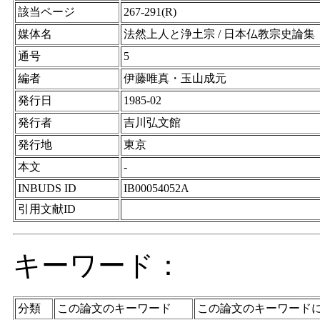
該当ページ
267-291(R)
媒体名
法然上人と浄土宗 / 日本仏教宗史論集
通号
5
編者
伊藤唯真・玉山成元
発行日
1985-02
発行者
吉川弘文館
発行地
東京
本文
-
INBUDS ID
IB00054052A
引用文献ID
キーワード：
分類
この論文のキーワード
この論文のキーワード