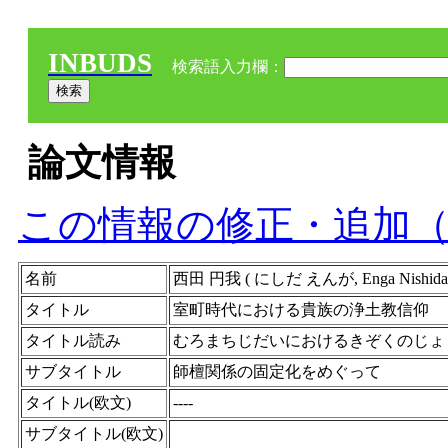
INBUDS
検索語入力欄：
論文情報
この情報の修正・追加
名前
西田 円我 ( にしだ えんが, Enga Nish
タイトル
室町時代における貴族の浄土教信仰
タイトル読み
むろまちじだいにおけるきぞくのじょ
サブタイトル
師檀関係の固定化をめぐって
タイトル(欧文)
----
サブタイトル(欧文)