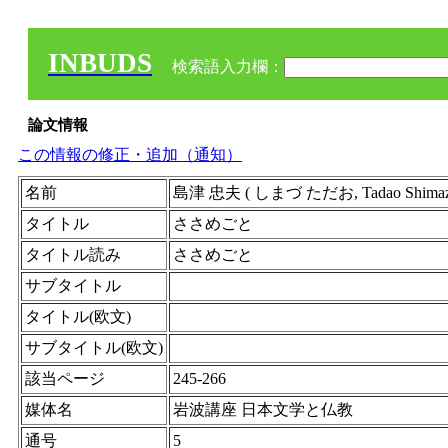
INBUDS
検索語入力欄：
論文情報
この情報の修正・追加（通知）
名前
島津 忠夫 ( しまづ ただお, Tadao Shimazu
タイトル
ささめごと
タイトル読み
ささめごと
サブタイトル
タイトル(欧文)
サブタイトル(欧文)
該当ページ
245-266
媒体名
岩波講座 日本文学と仏教
通号
5