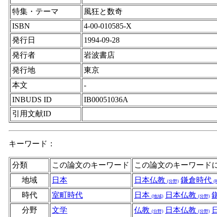
特集・テーマ
風狂と数奇
ISBN
4-00-010585-X
発行日
1994-09-28
発行者
岩波書店
発行地
東京
本文
-
INBUDS ID
IB00051036A
引用文献ID
キーワード：
分類
この論文のキーワード
この論文のキーワード
地域
日本
日本仏教
鎌倉時代
(分野)
(
時代
室町時代
日本
日本仏教
(地域)
(分野)
分野
文学
仏教
日本仏教
(分野)
(分野)