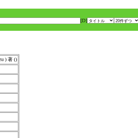
[D]
 ) 著 ()