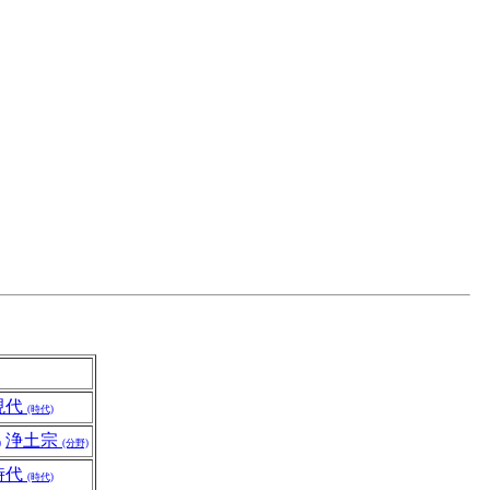
現代
(時代)
浄土宗
)
(分野)
時代
(時代)