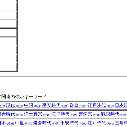
に関連の強いキーワード
現代
中国
平安時代
鎌倉
江戸時代
日本
時代)
(時代)
(地域)
(時代)
(時代)
(時代)
鎌倉時代
浄土真宗
江戸時代
曹洞宗
戦国時代
(時代)
(分野)
(時代)
(分野)
(時代
日本
中世
鎌倉時代
平安時代
江戸時代
室町
(地域)
(時代)
(時代)
(時代)
(時代)