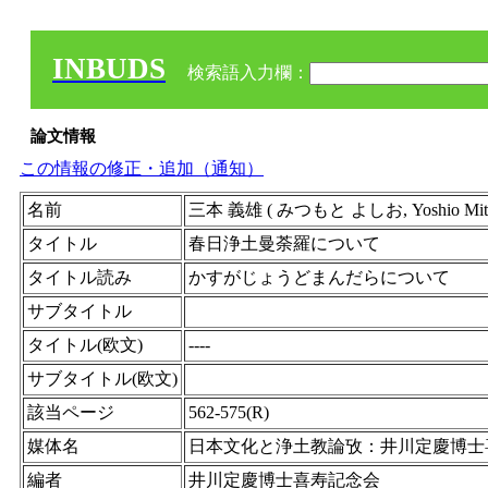
INBUDS
検索語入力欄：
論文情報
この情報の修正・追加（通知）
名前
三本 義雄 ( みつもと よしお, Yoshio Mit
タイトル
春日浄土曼荼羅について
タイトル読み
かすがじょうどまんだらについて
サブタイトル
タイトル(欧文)
----
サブタイトル(欧文)
該当ページ
562-575(R)
媒体名
日本文化と浄土教論攷：井川定慶博士
編者
井川定慶博士喜寿記念会