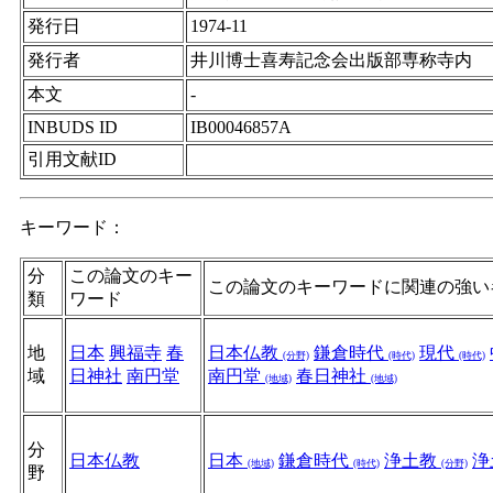
発行日
1974-11
発行者
井川博士喜寿記念会出版部専称寺内
本文
-
INBUDS ID
IB00046857A
引用文献ID
キーワード：
分
この論文のキー
この論文のキーワードに関連の強い
類
ワード
地
日本
興福寺
春
日本仏教
鎌倉時代
現代
(分野)
(時代)
(時代)
域
日神社
南円堂
南円堂
春日神社
(地域)
(地域)
分
日本仏教
日本
鎌倉時代
浄土教
浄
(地域)
(時代)
(分野)
野