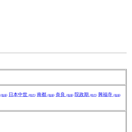
本
日本中世
南都
奈良
院政期
興福寺
(地域)
(時代)
(地域)
(地域)
(時代)
(地域)