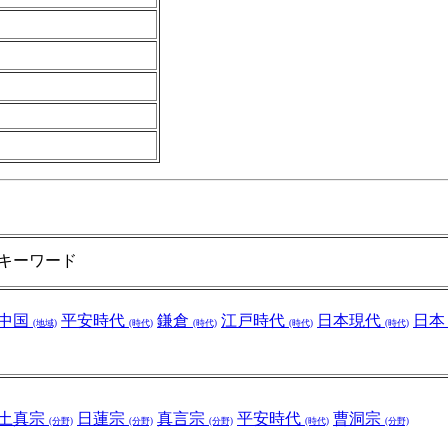
キーワード
中国
平安時代
鎌倉
江戸時代
日本現代
日
(地域)
(時代)
(時代)
(時代)
(時代)
土真宗
日蓮宗
真言宗
平安時代
曹洞宗
(分野)
(分野)
(分野)
(時代)
(分野)