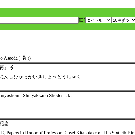
[D]
aeda ) 著 ()
笏』考
にんしひゃっかいきしょうどうしゃく
akunyoshonin Shihyakkaiki Shodoshaku
記念
 in Honor of Professor Tensei Kitabatake on His Sixtieth Bir