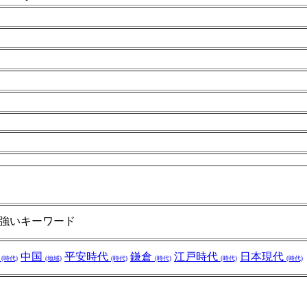
強いキーワード
代
中国
平安時代
鎌倉
江戸時代
日本現代
(時代)
(地域)
(時代)
(時代)
(時代)
(時代)