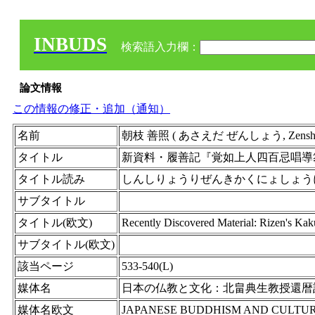
INBUDS
検索語入力欄：
論文情報
この情報の修正・追加（通知）
名前
朝枝 善照 ( あさえだ ぜんしょう, Zensho As
タイトル
新資料・履善記『覚如上人四百忌唱導
タイトル読み
しんしりょうりぜんきかくにょしょう
サブタイトル
タイトル(欧文)
Recently Discovered Material: Rizen's K
サブタイトル(欧文)
該当ページ
533-540(L)
媒体名
日本の仏教と文化：北畠典生教授還暦
媒体名欧文
JAPANESE BUDDHISM AND CULTURE, Papers