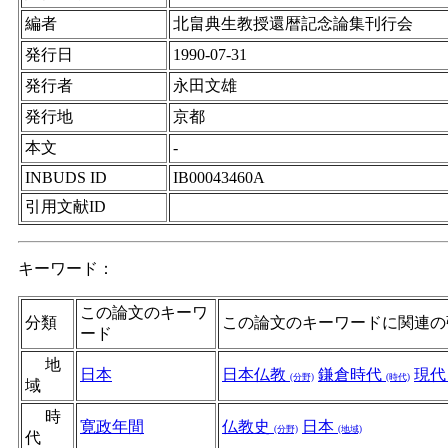
編者
北畠典生教授還暦記念論集刊行会
発行日
1990-07-31
発行者
永田文雄
発行地
京都
本文
-
INBUDS ID
IB00043460A
引用文献ID
キーワード：
この論文のキーワ
分類
この論文のキーワードに関連の
ード
地
日本
日本仏教
鎌倉時代
現
(分野)
(時代)
域
時
寛政年間
仏教史
日本
(分野)
(地域)
代