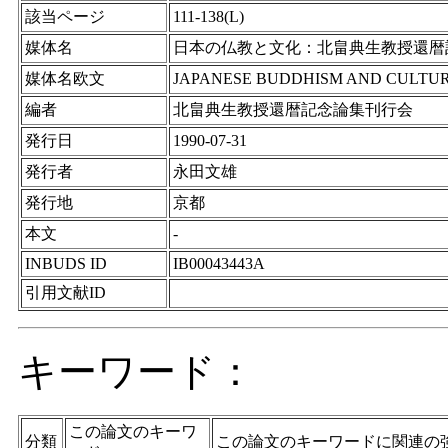
該当ページ
111-138(L)
媒体名
日本の仏教と文化：北畠典生教授還暦
媒体名欧文
JAPANESE BUDDHISM AND CULTURE, Papers
編者
北畠典生教授還暦記念論集刊行会
発行日
1990-07-31
発行者
永田文雄
発行地
京都
本文
-
INBUDS ID
IB00043443A
引用文献ID
キーワード：
この論文のキーワ
分類
この論文のキーワードに関連の