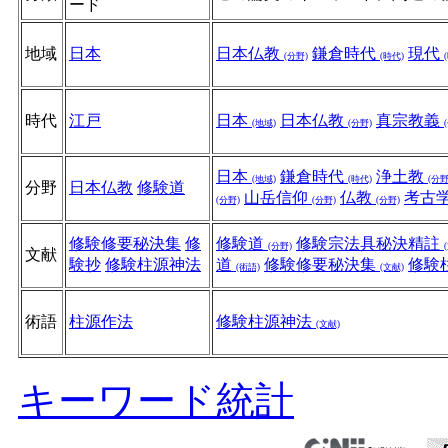
ード
地域
日本
日本仏教
鎌倉時代
現代
(分野)
(時代)
時代
江戸
日本
日本仏教
真宗教義
(地域)
(分野)
日本
鎌倉時代
浄土教
(地域)
(時代)
(分野
分野
日本仏教
修験道
山岳信仰
仏教
考古
(分野)
(分野)
(分野)
修験修要秘決集
修
修験道
修験宗法具秘決精註
(分野)
文献
験抄
修験柱源神法
道
修験修要秘決集
修験
(術語)
(文献)
術語
柱源作法
修験柱源神法
(文献)
キーワード統計