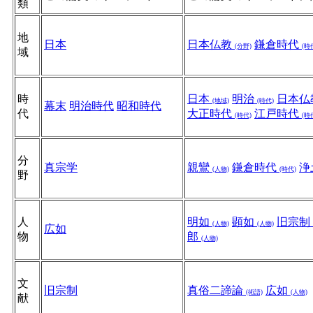
類
地
日本
日本仏教
鎌倉時代
(分野)
(時
域
時
日本
明治
日本仏
(地域)
(時代)
幕末
明治時代
昭和時代
代
大正時代
江戸時代
(時代)
(時
分
真宗学
親鸞
鎌倉時代
浄
(人物)
(時代)
野
人
明如
顕如
旧宗制
(人物)
(人物)
広如
物
郎
(人物)
文
旧宗制
真俗二諦論
広如
(術語)
(人物)
献