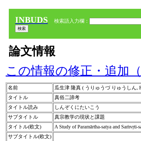
INBUDS
検索語入力欄：
論文情報
この情報の修正・追加
名前
瓜生津 隆真 ( うりゅうづ りゅうしん, Ryushi
タイトル
真俗二諦考
タイトル読み
しんぞくにたいこう
サブタイトル
真宗教学の現状と課題
タイトル(欧文)
A Study of Paramārtha-satya and Saṁvṛti-s
サブタイトル(欧文)