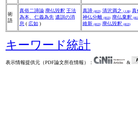
真俗二諦論
廃仏毀釈
王法
真諦
清沢満之
真
(術語)
(人物)
術
為本、仁義為先
遺訓の消
神仏分離
廃仏棄釈
(術語)
(術
語
息
(
広如
)
維新
廃仏毀釈
(術語)
(術語)
キーワード統計
表示情報提供元（PDF論文所在情報）：
&