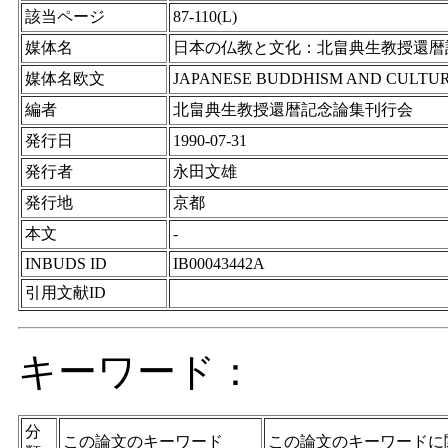
該当ページ
87-110(L)
媒体名
日本の仏教と文化：北畠典生教授還暦
媒体名欧文
JAPANESE BUDDHISM AND CULTURE, Papers
編者
北畠典生教授還暦記念論集刊行会
発行日
1990-07-31
発行者
永田文雄
発行地
京都
本文
-
INBUDS ID
IB00043442A
引用文献ID
キーワード：
分
この論文のキーワード
この論文のキーワードに