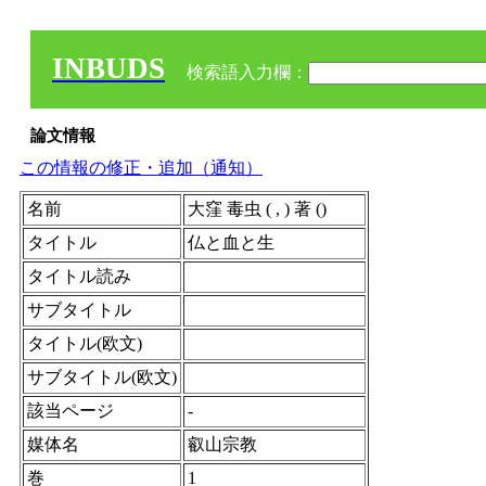
INBUDS
検索語入力欄：
論文情報
この情報の修正・追加（通知）
名前
大窪 毒虫 ( , ) 著 ()
タイトル
仏と血と生
タイトル読み
サブタイトル
タイトル(欧文)
サブタイトル(欧文)
該当ページ
-
媒体名
叡山宗教
巻
1