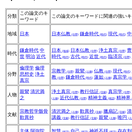
この論文のキ
分類
この論文のキーワードに関連の強いキ
ーワード
地域
日本
日本仏教
鎌倉時代
現代
(分野)
(時代)
(時代)
鎌倉時代
中
日本
日本仏教
浄土真宗
(地域)
(分野)
(分野)
時代
世
明治
近代
時代
古代
近世
臨済宗
(時代)
(時代)
(時代)
(分野)
倫理学
倫理
宗教学
親鸞
仏教
現代
(分野)
(人物)
(分野)
(時代)
分野
思想史
浄土
教
鎌倉時代
蓮如
真宗学
(分野)
(時代)
(人物)
(分
真宗
親鸞
清沢満
浄土真宗
教行信証
真宗学
(分野)
(文献)
(分野)
人物
之
近代仏教
精神主義
精神界
(人物)
(分野)
(術語)
宗教哲学骸骨
清沢満之
歎異抄
臘扇記
清
(人物)
(文献)
(文献)
文献
歎異抄
講義
教行信証
親鸞
唯円
(文献)
(文献)
(人物)
(人
主体
阿弥陀
智慧
自己
神祇不拝
存在
(術語)
(術語)
(術語)