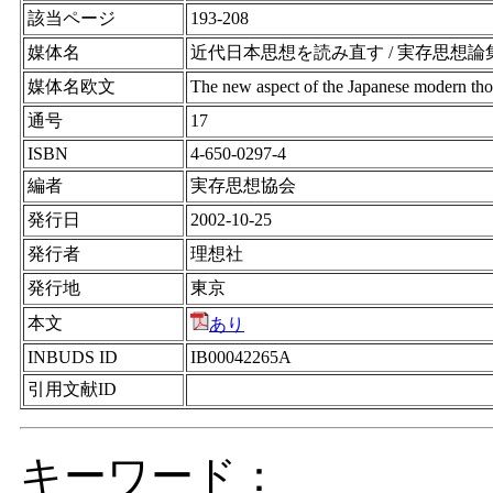
該当ページ
193-208
媒体名
近代日本思想を読み直す / 実存思想論
媒体名欧文
The new aspect of the Japanese mode
通号
17
ISBN
4-650-0297-4
編者
実存思想協会
発行日
2002-10-25
発行者
理想社
発行地
東京
本文
あり
INBUDS ID
IB00042265A
引用文献ID
キーワード：