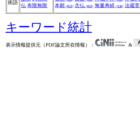
術語
仏
有限無限
本願
念仏
無量寿経
法蔵
(術語)
(術語)
(文献)
キーワード統計
表示情報提供元（PDF論文所在情報）：
&