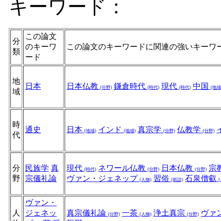
キーワード：
この論文
分
のキーワ
この論文のキーワードに関連の強いキーワ
類
ード
地
日本
日本仏教
鎌倉時代
現代
中国
(分野)
(時代)
(時代)
(地域
域
時
通史
日本
インド
真宗学
仏教学
(地域)
(地域)
(分野)
(分野)
代
分
民族学
真
現代
ネワール仏教
日本仏教
宗
(時代)
(分野)
(分野)
野
宗儀礼論
ヴァン・ジェネップ
習俗
石泉僧叡
(人物)
(術語)
ヴァン・
人
ジェネッ
真宗儀礼論
一茶
浄土真宗
ヴァ
(分野)
(人物)
(分野)