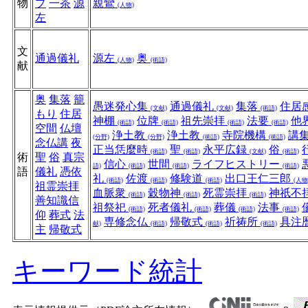
物
プ
一茶
源
親鸞
(人物)
左
文
通過儀礼
源左
奥
(人物)
(術語)
献
奥
集落
籠
愚迷発心集
通過儀礼
集落
住居
(文献)
(文献)
(術語)
もり
住居
神棚
位牌
祖先崇拝
法要
他
(術語)
(術語)
(術語)
(術語)
空間
仏壇
浄土教
浄土教
寺院機構
講
(分野)
(分野)
(術語)
(術語)
念仏講
夜
正当恁麼時
聖
永平広録
俗
(術語)
(術語)
(文献)
(術語)
術
聖
俗
真宗
信心
世間
ライフヒストリー
語)
(術語)
(術語)
(術語)
語
儀礼
憑依
礼
佐渡
修験道
出口王仁三郎
(術語)
(術語)
(術語)
(人物
祖霊崇拝
血脈衆
穀物神
死霊崇拝
神祇不
(術語)
(術語)
(術語)
善知識信
祖祭祀
死者儀礼
葬儀
法事
(術語)
(術語)
(術語)
(術語)
仰
葬式
法
専修念仏
帰敬式
祈祷所
具注
献)
(術語)
(術語)
(術語)
主
帰敬式
キーワード統計