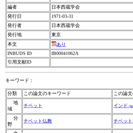
編者
日本西蔵学会
発行日
1971-03-31
発行者
日本西蔵学会
発行地
東京
本文
あり
INBUDS ID
IB00041062A
引用文献ID
キーワード：
分類
この論文のキーワード
この論文
地
チベット
インド
(地
域
分
チベット仏教
チベッ
野