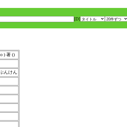
[D]
) 著 ()
ぶんけん