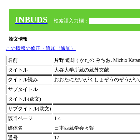
INBUDS
検索語入力欄：
論文情報
この情報の修正・追加（通知）
名前
片野 道雄 ( かたの みちお, Michio Katano 
タイトル
大谷大学所蔵の蔵外文献
タイトル読み
おおたにだいがくしょぞうのぞうがい
サブタイトル
タイトル(欧文)
サブタイトル(欧文)
該当ページ
1-4
媒体名
日本西蔵学会々報
通号
17