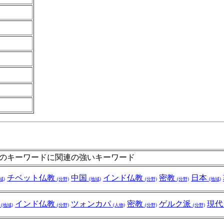
のキーワードに関連の強いキーワード
チベット仏教
中国
インド仏教
密教
日本
域)
(分野)
(地域)
(分野)
(分野)
(地域)
ト
インド仏教
ツォンカパ
密教
ゲルク派
現
(地域)
(分野)
(人物)
(分野)
(分野)