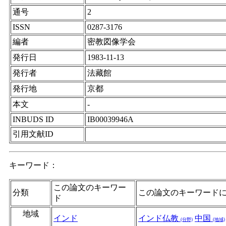
通号
2
ISSN
0287-3176
編者
密教図像学会
発行日
1983-11-13
発行者
法藏館
発行地
京都
本文
-
INBUDS ID
IB00039946A
引用文献ID
キーワード：
この論文のキーワー
分類
この論文のキーワード
ド
地域
インド
インド仏教
中国
(分野)
(地域)