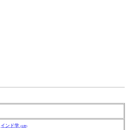
インド学
(分野)