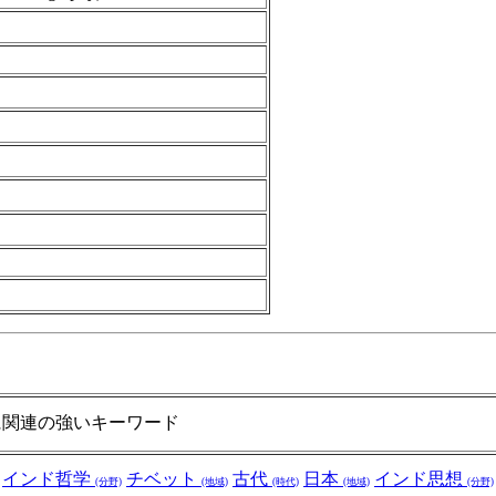
に関連の強いキーワード
インド哲学
チベット
古代
日本
インド思想
(分野)
(地域)
(時代)
(地域)
(分野)