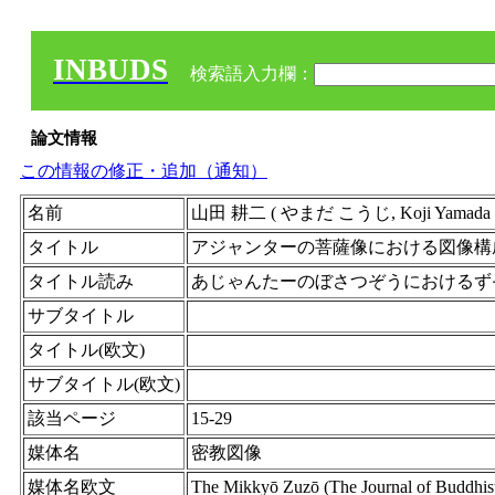
INBUDS
検索語入力欄：
論文情報
この情報の修正・追加（通知）
名前
山田 耕二 ( やまだ こうじ, Koji Yam
タイトル
アジャンターの菩薩像における図像構
タイトル読み
あじゃんたーのぼさつぞうにおけるず
サブタイトル
タイトル(欧文)
サブタイトル(欧文)
該当ページ
15-29
媒体名
密教図像
媒体名欧文
The Mikkyō Zuzō (The Journal of Buddhis