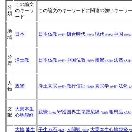
この論文
分
のキーワ
この論文のキーワードに関連の強いキーワ
類
ード
地
日本
日本仏教
鎌倉時代
現代
中国
(分野)
(時代)
(時代)
(地域)
域
分
浄土教
日本仏教
中国仏教
親鸞
法然
(分野)
(分野)
(人物)
(人物)
野
人
親鸞
浄土真宗
教行信証
真宗学
法然
(分野)
(文献)
(分野)
(
物
文
大乗本生
親鸞
守護国界主陀羅尼経
報恩品
(人物)
(文献)
(文献)
献
心地観経
大地
能生
子生み石
人間観
大乗本生心地観経
(術語)
(術語)
(