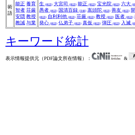
能正
養育
生
大宮司
能正
宝光院
六大
(術語)
(術語)
(術語)
(術語)
(
術
智者
荘厳
愚者
国清百録
嵩頭陀
善友
(術語)
(文献)
(術語)
(術語)
語
安隠
教授
自利利他
荘厳
教授
医者
(術語)
(術語)
(術語)
(術語)
(術語)
教誡
与業
発心
仏弟子
真仮
弾圧
入滅
(術語)
(術語)
(術語)
(術語)
(
キーワード統計
表示情報提供元（PDF論文所在情報）：
&