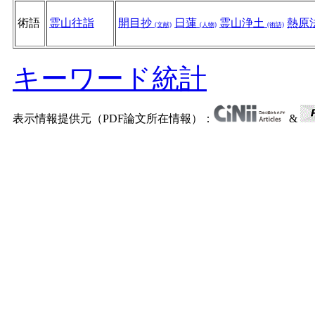
術語
霊山往詣
開目抄
日蓮
霊山浄土
熱原
(文献)
(人物)
(術語)
キーワード統計
表示情報提供元（PDF論文所在情報）：
&