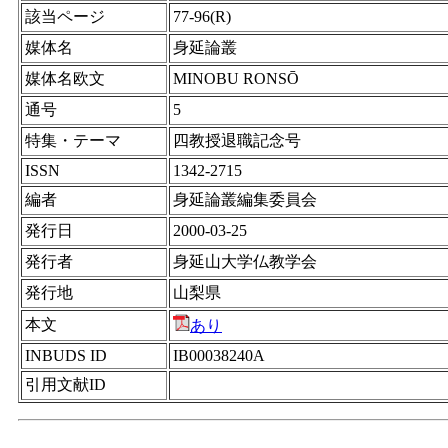
該当ページ
77-96(R)
媒体名
身延論叢
媒体名欧文
MINOBU RONSŌ
通号
5
特集・テーマ
四教授退職記念号
ISSN
1342-2715
編者
身延論叢編集委員会
発行日
2000-03-25
発行者
身延山大学仏教学会
発行地
山梨県
本文
あり
INBUDS ID
IB00038240A
引用文献ID