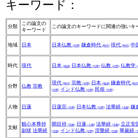
キーワード：
この論文の
分類
この論文のキーワードに関連の強いキ
キーワード
地域
日本
日本仏教
鎌倉時代
現代
中
(分野)
(時代)
(時代)
時代
現代
日本
日本仏教
仏教
仏教学
(地域)
(分野)
(分野)
現代
宗教
日本
鎌倉時代
(時代)
(分野)
(地域)
(時代
分野
仏教
宗教
インド仏教
民俗
(分野)
(分野)
(分野)
人物
日蓮
日蓮宗
日本仏教
法華経
鎌
(分野)
(分野)
(文献)
観心本尊抄
開目抄
日蓮
法華経
立正安
(文献)
(人物)
(文献)
文献
副状
法華経
インド仏教
涅槃経
華厳経
(文献)
(分野)
(文献)
(