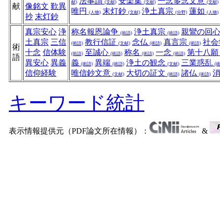
法事讃
安楽集
一念多念文意
献)
(文献)
(文献)
(文献)
献
像銘文
歎異
唯円
末灯鈔
浄土真宗
蓮如
(人物)
(文献)
(分野)
(人物)
抄
末灯鈔
真宗安心
浄
称名報恩論争
浄土真宗
親鸞の回
(術語)
(術語)
土真宗
三信
教行信証
念仏
真言宗
社会
(術語)
(文献)
(術語)
(術語)
術
十念
信体験
至誠心
称名
一念
第十八
(術語)
(術語)
(術語)
(術語)
語
異安心
異義
義
異端
浄土の観念
三業惑乱
(術語)
(術語)
(文献)
(
信仰経験
唯信鈔文意
大切の証文
諸仏
(文献)
(術語)
(術語)
キーワード統計
表示情報提供元（PDF論文所在情報）：
&