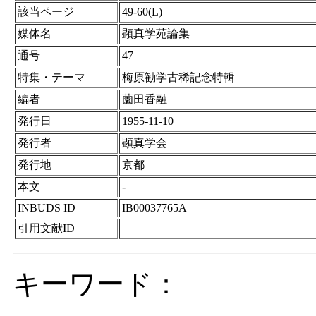
該当ページ
49-60(L)
媒体名
顕真学苑論集
通号
47
特集・テーマ
梅原勧学古稀記念特輯
編者
薗田香融
発行日
1955-11-10
発行者
顕真学会
発行地
京都
本文
-
INBUDS ID
IB00037765A
引用文献ID
キーワード：