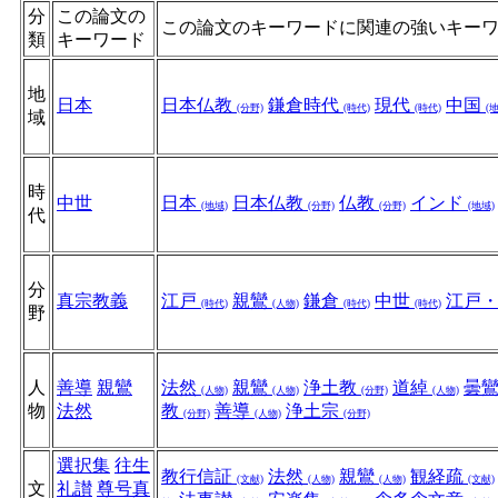
分
この論文の
この論文のキーワードに関連の強いキー
類
キーワード
地
日本
日本仏教
鎌倉時代
現代
中国
(分野)
(時代)
(時代)
(
域
時
中世
日本
日本仏教
仏教
インド
(地域)
(分野)
(分野)
(地域)
代
分
真宗教義
江戸
親鸞
鎌倉
中世
江戸
(時代)
(人物)
(時代)
(時代)
野
人
善導
親鸞
法然
親鸞
浄土教
道綽
曇
(人物)
(人物)
(分野)
(人物)
物
法然
教
善導
浄土宗
(分野)
(人物)
(分野)
選択集
往生
教行信証
法然
親鸞
観経疏
(文献)
(人物)
(人物)
(文献)
文
礼讃
尊号真