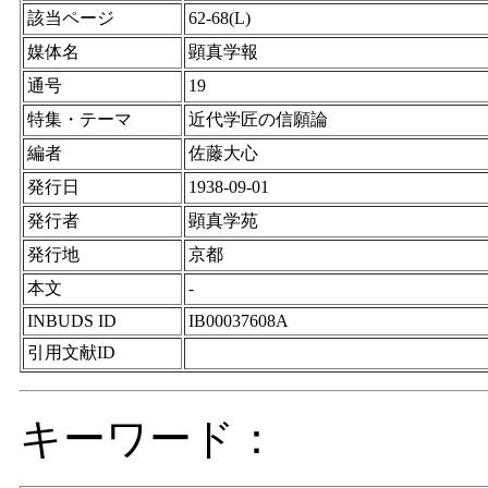
該当ページ
62-68(L)
媒体名
顕真学報
通号
19
特集・テーマ
近代学匠の信願論
編者
佐藤大心
発行日
1938-09-01
発行者
顕真学苑
発行地
京都
本文
-
INBUDS ID
IB00037608A
引用文献ID
キーワード：