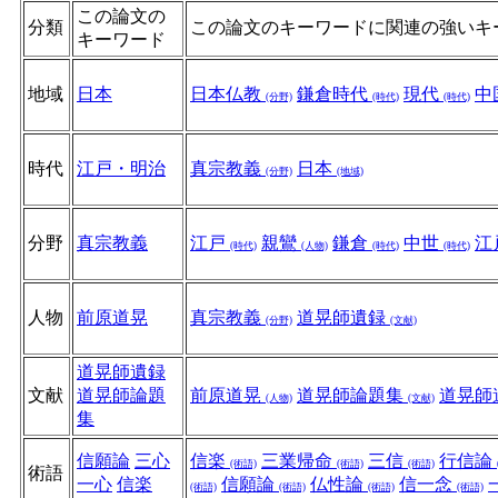
この論文の
分類
この論文のキーワードに関連の強いキ
キーワード
地域
日本
日本仏教
鎌倉時代
現代
中
(分野)
(時代)
(時代)
時代
江戸・明治
真宗教義
日本
(分野)
(地域)
分野
真宗教義
江戸
親鸞
鎌倉
中世
江
(時代)
(人物)
(時代)
(時代)
人物
前原道晃
真宗教義
道晃師遺録
(分野)
(文献)
道晃師遺録
文献
道晃師論題
前原道晃
道晃師論題集
道晃師
(人物)
(文献)
集
信願論
三心
信楽
三業帰命
三信
行信論
(術語)
(術語)
(術語)
術語
一心
信楽
信願論
仏性論
信一念
(術語)
(術語)
(術語)
(術語)