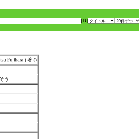
[D]
ujihara ) 著 ()
そう