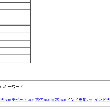
いキーワード
哲学
チベット
古代
日本
インド思想
インド
(分野)
(地域)
(時代)
(地域)
(分野)