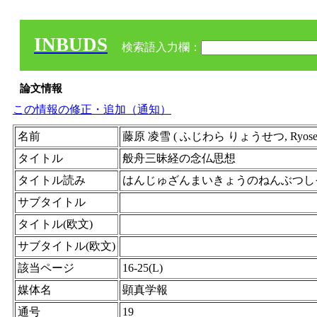
INBUDS
検索語入力欄：
論文情報
この情報の修正・追加（通知）
名前
藤原 凌雪 ( ふじわら りょうせつ, Ryosetsu F
タイトル
般舟三昧経の念仏思想
タイトル読み
はんじゅざんまいきょうのねんぶつし
サブタイトル
タイトル(欧文)
サブタイトル(欧文)
該当ページ
16-25(L)
媒体名
顕真学報
通号
19