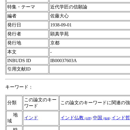
特集・テーマ
近代学匠の信願論
編者
佐藤大心
発行日
1938-09-01
発行者
顕真学苑
発行地
京都
本文
-
INBUDS ID
IB00037603A
引用文献ID
キーワード：
この論文のキー
分類
この論文のキーワードに関連の強
ワード
地
インド
インド仏教
中国
インド
(分野)
(地域)
域
時