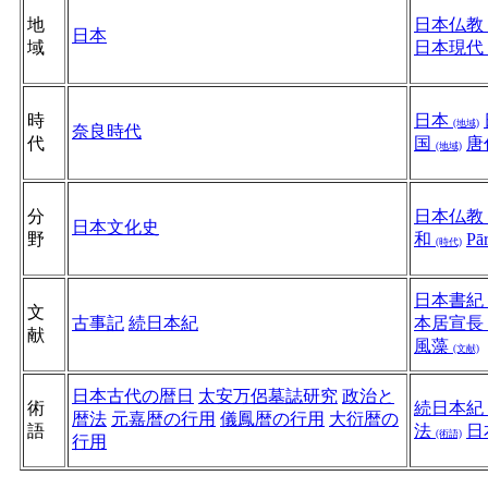
地
日本仏教
日本
域
日本現代
時
日本
(地域)
奈良時代
代
国
唐
(地域)
分
日本仏教
日本文化史
野
和
Pār
(時代)
日本書紀
文
古事記
続日本紀
本居宣長
献
風藻
(文献)
日本古代の暦日
太安万侶墓誌研究
政治と
術
続日本紀
暦法
元嘉暦の行用
儀鳳暦の行用
大衍暦の
語
法
日
(術語)
行用