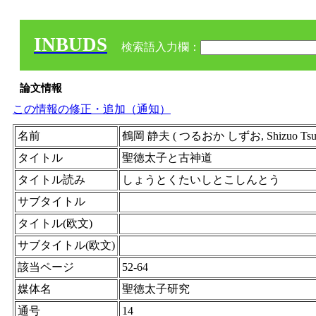
INBUDS
検索語入力欄：
論文情報
この情報の修正・追加（通知）
名前
鶴岡 静夫 ( つるおか しずお, Shizuo Tsu
タイトル
聖徳太子と古神道
タイトル読み
しょうとくたいしとこしんとう
サブタイトル
タイトル(欧文)
サブタイトル(欧文)
該当ページ
52-64
媒体名
聖徳太子研究
通号
14