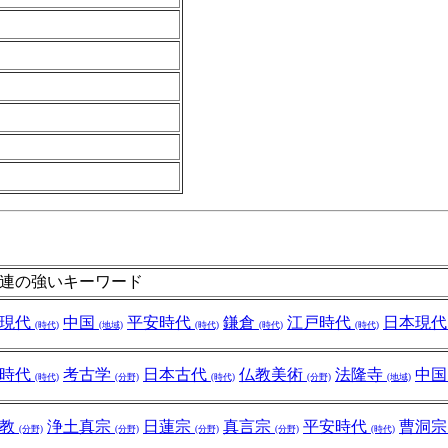
連の強いキーワード
現代
中国
平安時代
鎌倉
江戸時代
日本現
(時代)
(地域)
(時代)
(時代)
(時代)
良時代
考古学
日本古代
仏教美術
法隆寺
中
(時代)
(分野)
(時代)
(分野)
(地域)
土教
浄土真宗
日蓮宗
真言宗
平安時代
曹洞
(分野)
(分野)
(分野)
(分野)
(時代)