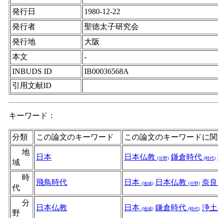
発行日
1980-12-22
発行者
聖徳太子研究会
発行地
大阪
本文
-
INBUDS ID
IB00036568A
引用文献ID
キーワード：
分類
この論文のキーワード
この論文のキーワードに関
地
日本
日本仏教
鎌倉時代
(分野)
(時代)
域
時
飛鳥時代
日本
日本仏教
奈
(地域)
(分野)
代
分
日本仏教
日本
鎌倉時代
浄
(地域)
(時代)
野