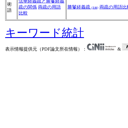
法華経義疏と勝鬘経義
術
疏の関係
両疏の用語
勝鬘経義疏
両疏の用語比
(文献)
語
比較
キーワード統計
表示情報提供元（PDF論文所在情報）：
&