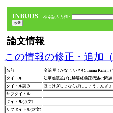
INBUDS
検索語入力欄：
論文情報
この情報の修正・追加
名前
金治 勇 ( かなじ いさむ, Isamu Kana
タイトル
法華義疏並びに勝鬘経義疏撰述の問題を
タイトル読み
ほっけぎしょならびにしょうまんぎょ
サブタイトル
タイトル(欧文)
サブタイトル(欧文)