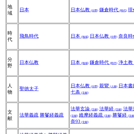
地
日本
日本仏教
鎌倉時代
現
(分野)
(時代)
域
時
飛鳥時代
日本
日本仏教
奈良時
(地域)
(分野)
代
分
日本仏教
日本
鎌倉時代
浄土教
(地域)
(時代)
野
人
日本仏教
親鸞
日本書
(分野)
(人物)
聖徳太子
物
七条
(文献)
法華玄論
法華経
法華
(文献)
(文献)
文
法華義疏
勝鬘経義疏
維摩経義疏
勝鬘経
(文献)
(文献)
(文献
献
奈93
(文献)