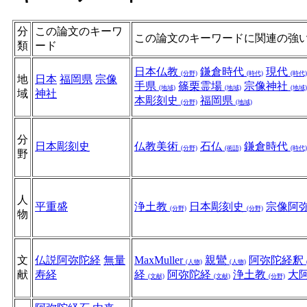
分
この論文のキーワ
この論文のキーワードに関連の強
類
ード
日本仏教
鎌倉時代
現代
(分野)
(時代)
(時代)
地
日本
福岡県
宗像
手県
篠栗霊場
宗像神社
(地域)
(地域)
(地域)
域
神社
本彫刻史
福岡県
(分野)
(地域)
分
日本彫刻史
仏教美術
石仏
鎌倉時代
(分野)
(術語)
(時代)
野
人
平重盛
浄土教
日本彫刻史
宗像阿
(分野)
(分野)
物
文
仏説阿弥陀経
無量
MaxMuller
親鸞
阿弥陀経釈
(人物)
(人物)
献
寿経
経
阿弥陀経
浄土教
大
(文献)
(文献)
(分野)