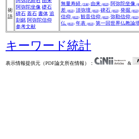
阿弥陀経石
由来
無量寿経
由来
阿弥陀坐像
(文献)
(術語)
(
阿弥陀坐像
礎石
術
差
須弥壇
碑石
発掘
(術語)
(術語)
(術語)
(術語)
碑石
蓋石
書体
追
語
信仰
観音信仰
弥勒信仰
(術語)
(術語)
(術語)
刻銘
阿弥陀信仰
仏
年表
第一回世界仏教論
(術語)
(術語)
参考文献
キーワード統計
表示情報提供元（PDF論文所在情報）：
&