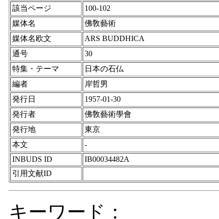
該当ページ
100-102
媒体名
佛敎藝術
媒体名欧文
ARS BUDDHICA
通号
30
特集・テーマ
日本の石仏
編者
岸哲男
発行日
1957-01-30
発行者
佛敎藝術學會
発行地
東京
本文
-
INBUDS ID
IB00034482A
引用文献ID
キーワード：