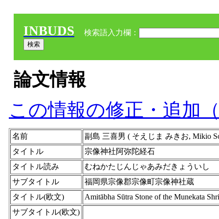
INBUDS
検索語入力欄：
論文情報
この情報の修正・追加
名前
副島 三喜男 ( そえじま みきお, Mikio Soeji
タイトル
宗像神社阿弥陀経石
タイトル読み
むねかたじんじゃあみだきょういし
サブタイトル
福岡県宗像郡宗像町宗像神社蔵
タイトル(欧文)
Amitābha Sūtra Stone of the Munekata Shr
サブタイトル(欧文)