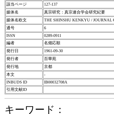
該当ページ
127-137
媒体名
真宗研究：真宗連合学会研究紀要
媒体名欧文
THE SHINSHU KENKYU / JOURNAL 
通号
6
ISSN
0289-0911
編者
名畑応順
発行日
1961-09-30
発行者
百華苑
発行地
京都
本文
-
INBUDS ID
IB00032708A
引用文献ID
キーワード：