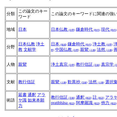
この論文のキー
分類
この論文のキーワードに関連の強
ワード
地域
日本
日本仏教
鎌倉時代
現代
(分野)
(時代)
(時代)
日本仏教
浄土
日本
鎌倉時代
浄土教
(地域)
(時代)
(分野)
分野
教
文献学
中国仏教
親鸞
法然
野)
(分野)
(人物)
(人物)
人物
親鸞
浄土真宗
教行信証
真宗学
(分野)
(文献)
(
文献
教行信証
親鸞
歎異抄
法然
選択
(人物)
(文献)
(人物)
延書
通釈
アラ
教行信証
通釈
註
アラ
(文献)
(術語)
(術語)
術語
ヤ識
如来本願
pratibhāsa
阿摩羅識
他力
(術語)
(術語)
(術語)
力