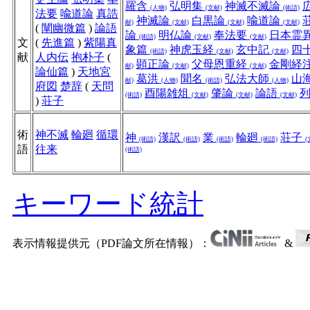
羅含
弘明集
神滅不滅論
(人物)
(文献)
(術語)
法要
喩道論
真誥
神滅論
白黒論
喩道論
献)
(文献)
(文献)
(文献)
(
闡幽微篇
)
論語
論
明仏論
奉法要
日本霊
(術語)
(文献)
(文献)
文
(
先進篇
)
紫陽真
象篇
神虎玉経
玄中記
四
(術語)
(文献)
(文献)
献
人内伝
抱朴子
(
顕正論
父母恩重経
金剛経
献)
(文献)
(文献)
論仙篇
)
天地宮
葛洪
聞名
弘法大師
山
献)
(人物)
(術語)
(人物)
府図
楚辞
(
天問
酉陽雑俎
肇論
論語
(術語)
(文献)
(文献)
(文献)
)
荘子
術
神不滅
輪廻
循環
神
漢訳
業
輪廻
荘子
(術語)
(術語)
(術語)
(術語)
(
語
往来
(術語)
キーワード統計
表示情報提供元（PDF論文所在情報）：
&