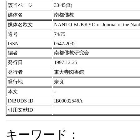
該当ページ
33-45(R)
媒体名
南都佛教
媒体名欧文
NANTO BUKKYO or Journal of the Nanto S
通号
74/75
ISSN
0547-2032
編者
南都佛教研究会
発行日
1997-12-25
発行者
東大寺図書館
発行地
奈良
本文
-
INBUDS ID
IB00032546A
引用文献ID
キーワード：