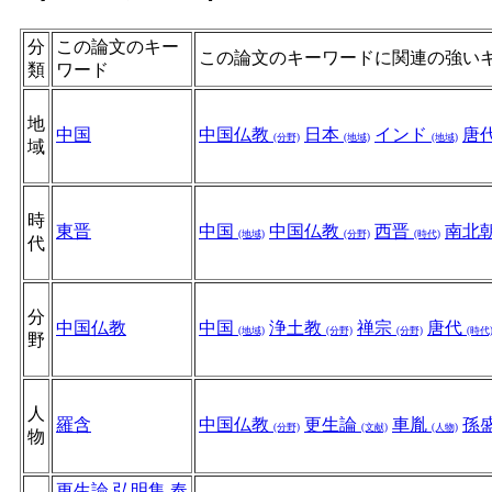
分
この論文のキー
この論文のキーワードに関連の強い
類
ワード
地
中国
中国仏教
日本
インド
唐
(分野)
(地域)
(地域)
域
時
東晋
中国
中国仏教
西晋
南北
(地域)
(分野)
(時代)
代
分
中国仏教
中国
浄土教
禅宗
唐代
(地域)
(分野)
(分野)
(時代
野
人
羅含
中国仏教
更生論
車胤
孫
(分野)
(文献)
(人物)
物
更生論
弘明集
奉