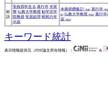
安政四年生る
真行寺
光宣
本典研鑽集記
真行寺
(文献)
(術
術
寮
仏教大学教授
勧学宗学
仏教大学教授
真行寺
語)
(術語)
語
院教授
安居綜理
昭和六年
寂
(術語)
示寂
キーワード統計
表示情報提供元（PDF論文所在情報）：
&