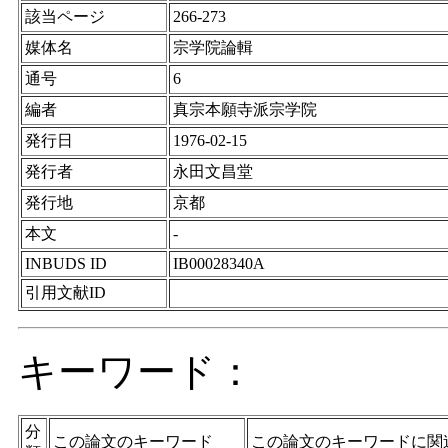
該当ページ
266-273
媒体名
宗学院論輯
通号
6
編者
真宗本願寺派宗学院
発行日
1976-02-15
発行者
永田文昌堂
発行地
京都
本文
-
INBUDS ID
IB00028340A
引用文献ID
キーワード：
分
この論文のキーワード
この論文のキーワードに関