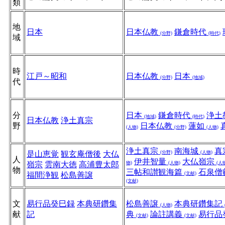
類
地
日本
日本仏教
鎌倉時代
(分野)
(時代)
域
時
江戸～昭和
日本仏教
日本
(分野)
(地域)
代
分
日本
鎌倉時代
浄土
(地域)
(時代)
日本仏教
浄土真宗
野
日本仏教
蓮如
(人物)
(分野)
(人物)
浄土真宗
南海城
真
是山恵覚
観玄庵僧後
大仏
(分野)
(人物)
人
伊井智量
大仏嶺宗
嶺宗
雲南大徳
高浦豊太郎
物)
(人物)
(人
物
三帖和讃観海篇
石泉僧
福間浄観
松島善譲
(文献)
(文献)
文
易行品癸巳録
本典研鑽集
松島善譲
本典研鑽集記
(人物)
献
記
典
論註講義
易行品
(文献)
(文献)