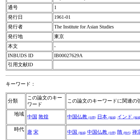
通号
1
発行日
1961-01
発行者
The Institute for Asian Studies
発行地
東京
本文
-
INBUDS ID
IB00027629A
引用文献ID
キーワード：
この論文のキー
分類
この論文のキーワードに関連の
ワード
地域
中国
敦煌
中国仏教
日本
インド
(分野)
(地域)
(地域
時代
唐
宋
中国
中国仏教
隋
禅
(地域)
(分野)
(時代)