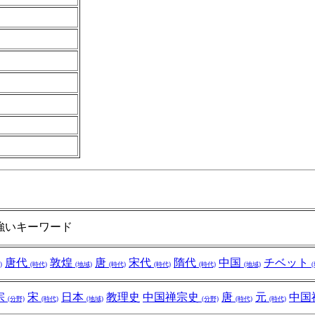
強いキーワード
唐代
敦煌
唐
宋代
隋代
中国
チベット
)
(時代)
(地域)
(時代)
(時代)
(時代)
(地域)
宗
宋
日本
教理史
中国禅宗史
唐
元
中国
(分野)
(時代)
(地域)
(分野)
(時代)
(時代)