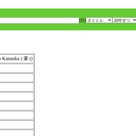
[D]
naoka ) 著 ()