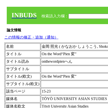
INBUDS
検索語入力欄：
論文情報
この情報の修正・追加（通知）
名前
金岡 照光 ( かなおか しょうこう, Shoko Ka
タイトル
On the Word“Pien 変”
タイトル読み
onthewordpienへん
サブタイトル
タイトル(欧文)
On the Word“Pien 変”
サブタイトル(欧文)
該当ページ
15-23
媒体名
TŌYŌ UNIVERSITY ASIAN STUDIES
媒体名欧文
Tōyō University Asian Studies