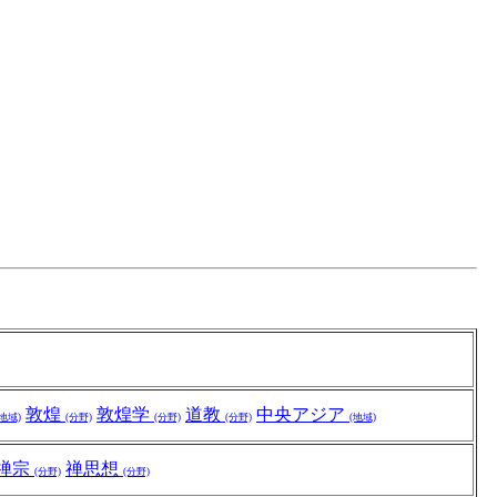
敦煌
敦煌学
道教
中央アジア
(地域)
(分野)
(分野)
(分野)
(地域)
禅宗
禅思想
(分野)
(分野)