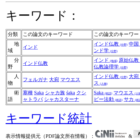
キーワード：
分類
この論文のキーワード
この論文のキーワー
地
インド仏教
中国
(分野)
インド
域
ンド学
(分野)
分
インド
原始仏教
(地域)
インド仏教
野
仏教論理学
(分野)
人
インド仏教
大宛
(分野)
フェルガナ
大宛
マウエス
物
ス
(人物)
術
塞種
Saka
シャカ族
śaka
クシ
Saka
マウエス
(術語)
(人
語
ャトラパ
シャカスターナ
ビー法勅
サカ
(術語)
(術
キーワード統計
表示情報提供元（PDF論文所在情報）：
&