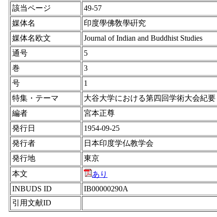
該当ページ
49-57
媒体名
印度學佛敎學硏究
媒体名欧文
Journal of Indian and Buddhist Studies
通号
5
巻
3
号
1
特集・テーマ
大谷大学における第四回学術大会紀要
編者
宮本正尊
発行日
1954-09-25
発行者
日本印度学仏教学会
発行地
東京
本文
あり
INBUDS ID
IB00000290A
引用文献ID