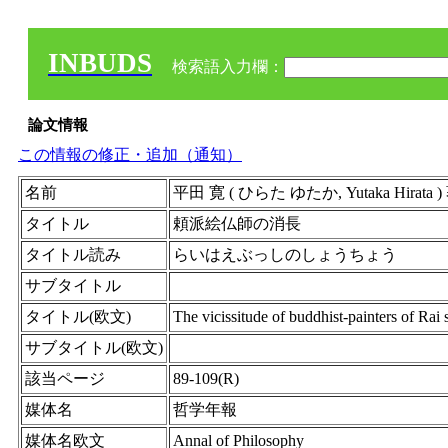
INBUDS
検索語入力欄：
論文情報
この情報の修正・追加（通知）
名前
平田 寛 ( ひらた ゆたか, Yutaka Hirat
タイトル
頼派絵仏師の消長
タイトル読み
らいはえぶっしのしょうちょう
サブタイトル
タイトル(欧文)
The vicissitude of buddhist-painters of Rai 
サブタイトル(欧文)
該当ページ
89-109(R)
媒体名
哲学年報
媒体名欧文
Annal of Philosophy