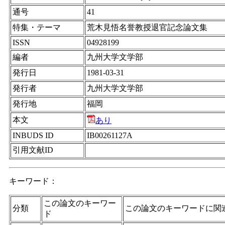
通号
41
特集・テーマ
荒木見悟名誉教授退官記念論文集
ISSN
04928199
編者
九州大学文学部
発行日
1981-03-31
発行者
九州大学文学部
発行地
福岡
本文
あり
INBUDS ID
IB00261127A
引用文献ID
キーワード：
この論文のキーワー
分類
この論文のキーワードに関
ド