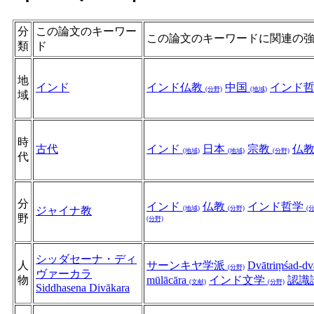
分
この論文のキーワー
この論文のキーワードに関連の
類
ド
地
インド
インド仏教
中国
インド
(分野)
(地域)
域
時
古代
インド
日本
宗教
仏
(地域)
(地域)
(分野)
代
分
インド
仏教
インド哲学
ジャイナ教
(地域)
(分野)
(
野
(分野)
シッダセーナ・ディ
人
サーンキヤ学派
Dvātriṃśad-dv
(分野)
ヴァーカラ
物
mūlācāra
インド文学
認識
(文献)
(分野)
Siddhasena Divākara