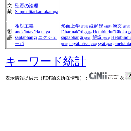
文
聖賢の論理
献
Saṃmatitarkaprakaraṇa
相対主義
形而上学
縁起観
漢文
(術語)
(術語)
(術語)
術
anekāntavāda
naya
Dharmakīrti
Hetubinduṭīkāloka
(人物)
(
saptabhaṅgī
ニクシェ
saptabhaṅgī
解説
Hetubind
語
(術語)
(術語)
ーパ
nayābhāsa
syāt
anekānt
(術語)
(術語)
(術語)
キーワード統計
表示情報提供元（PDF論文所在情報）：
&