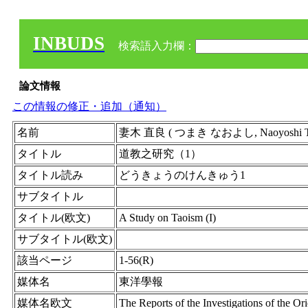
INBUDS
検索語入力欄：
論文情報
この情報の修正・追加（通知）
名前
妻木 直良 ( つまき なおよし, Naoyoshi Tsu
タイトル
道教之研究（1）
タイトル読み
どうきょうのけんきゅう1
サブタイトル
タイトル(欧文)
A Study on Taoism (I)
サブタイトル(欧文)
該当ページ
1-56(R)
媒体名
東洋學報
媒体名欧文
The Reports of the Investigations of the Ori