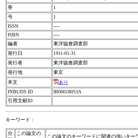
巻
1
号
1
ISSN
----
ISBN
----
編者
東洋協會調査部
発行日
1911-01-31
発行者
東洋協會調査部
発行地
東京
本文
あり
INBUDS ID
IB00018053A
引用文献ID
キーワード：
分
この論文の
この論文のキーワードに関連の強いキー