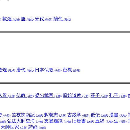
敦煌
唐
宋代
隋代
)
(地域)
(時代)
(時代)
(時代)
敦煌
唐代
日本仏教
密教
(地域)
(時代)
(分野)
(分野)
弘景
仏教
梁の武帝
原始道教
荘子
孔子
(人物)
(分野)
(人物)
(分野)
(人物)
(人物)
史
竺枝扶南記
釈老志
古銭学
後伝
漢書
(分野)
(文献)
(文献)
(術語)
(文献)
(文献)
弘法大師空海
支婁迦識
旧唐書
五経
生
(文献)
(人物)
(人物)
(文献)
(文献)
(術語)
漢天師世家
詩経
(文献)
(文献)