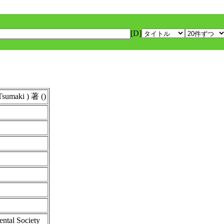
[D]
maki ) 著 ()
ental Society