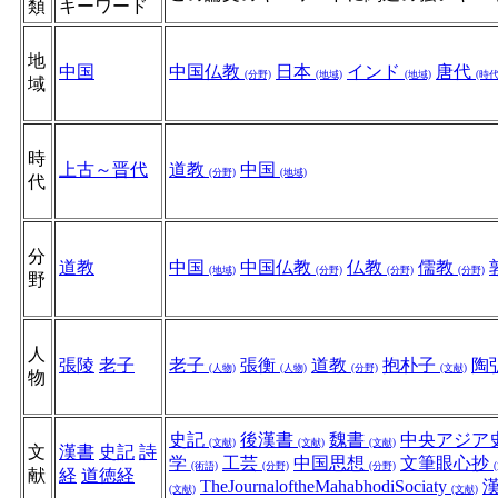
類
キーワード
地
中国
中国仏教
日本
インド
唐代
(分野)
(地域)
(地域)
(時代
域
時
上古～晋代
道教
中国
(分野)
(地域)
代
分
道教
中国
中国仏教
仏教
儒教
(地域)
(分野)
(分野)
(分野)
野
人
張陵
老子
老子
張衡
道教
抱朴子
陶
(人物)
(人物)
(分野)
(文献)
物
史記
後漢書
魏書
中央アジア
(文献)
(文献)
(文献)
文
漢書
史記
詩
学
工芸
中国思想
文筆眼心抄
(術語)
(分野)
(分野)
献
経
道徳経
TheJournaloftheMahabhodiSociaty
(文献)
(文献)