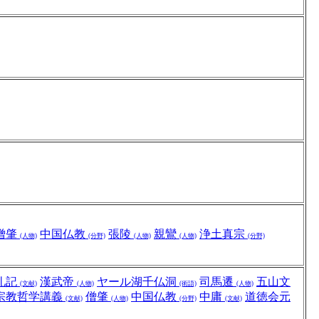
僧肇
中国仏教
張陵
親鸞
浄土真宗
(人物)
(分野)
(人物)
(人物)
(分野)
礼記
漢武帝
ヤール湖千仏洞
司馬遷
五山文
(文献)
(人物)
(術語)
(人物)
宗教哲学講義
僧肇
中国仏教
中庸
道徳会元
(文献)
(人物)
(分野)
(文献)