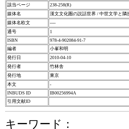
該当ページ
238-258(R)
媒体名
漢文文化圏の説話世界 / 中世文学と隣
媒体名欧文
----
通号
1
ISBN
978-4-902084-91-7
編者
小峯和明
発行日
2010-04-10
発行者
竹林舎
発行地
東京
本文
-
INBUDS ID
IB00256994A
引用文献ID
キーワード：