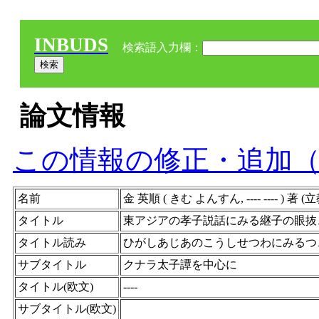
INBUDS
検索語入力欄：
論文情報
この情報の修正・追加
名前
金 英順 ( きむ よんすん, ---- ---- )
タイトル
東アジアの孝子説話にみる継子の眼抜
タイトル読み
ひがしあじあのこうしせつわにみるつ
サブタイトル
クナラ太子譚を中心に
タイトル(欧文)
----
サブタイトル(欧文)