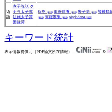
孝子説話
ク
術
ナラ太子譚
報恩
追善供養
朱子学
聾瞽指
(術語)
(術語)
(術語)
語
法施太子譚
阿羅漢果
piṇḍadāna
(術語)
(術語)
(術語)
因縁譚
キーワード統計
表示情報提供元（PDF論文所在情報）：
&