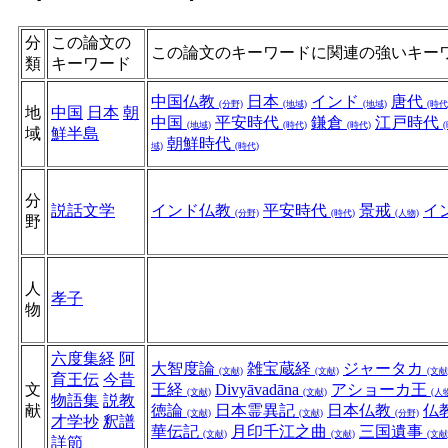
分
この論文の
この論文のキーワードに関連の強いキー
類
キーワード
中国仏教
日本
インド
唐代
(分野)
(地域)
(地域)
(時代
地
中国
日本
朝
中国
平安時代
鎌倉
江戸時代
(地域)
(時代)
(時代)
域
鮮半島
朝鮮時代
域)
(時代)
分
説話文学
インド仏教
平安時代
景戒
イ
(分野)
(時代)
(人物)
野
人
孝子
物
六度集経
阿
大智度論
雑宝蔵経
ジャータカ
(文献)
(文献)
(文献
育王伝
今昔
文
王経
Divyāvadāna
アショーカ王
(文献)
(文献)
(人
物語集
説教
献
徳論
日本霊異記
日本仏教
仏
(文献)
(文献)
(分野)
才学抄
釈譜
華伝記
月印千江之曲
三国遺事
(文献)
(文献)
(文献
詳節