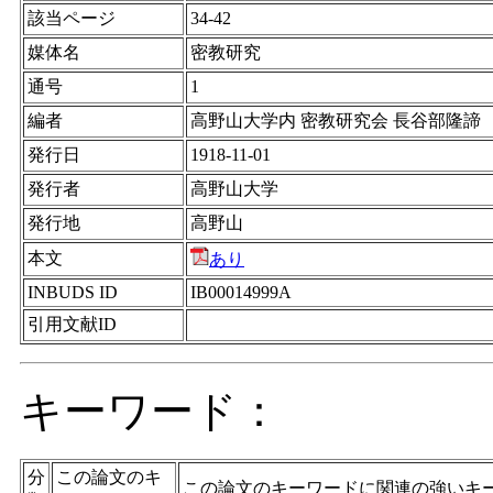
該当ページ
34-42
媒体名
密教研究
通号
1
編者
高野山大学内 密教研究会 長谷部隆諦
発行日
1918-11-01
発行者
高野山大学
発行地
高野山
本文
あり
INBUDS ID
IB00014999A
引用文献ID
キーワード：
分
この論文のキ
この論文のキーワードに関連の強いキ