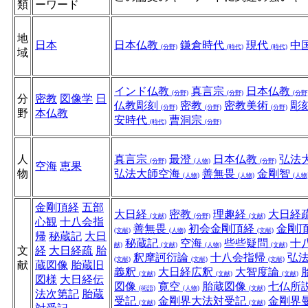
類
ーワード
地
日本
日本仏教
鎌倉時代
現代
中
(分野)
(時代)
(時代)
域
インド仏教
真言宗
日本仏教
(分野)
(分野)
(分野
分
密教
図像学
日
仏教彫刻
密教
密教美術
彫
(分野)
(分野)
(分野)
野
本仏教
安時代
曹洞宗
(時代)
(分野)
人
真言宗
最澄
日本仏教
弘法
(分野)
(人物)
(分野)
空海
恵果
物
弘法大師空海
善無畏
金剛智
(人物)
(人物)
(人物
金剛頂経
五部
大日経
密教
理趣経
大日経
(文献)
(分野)
(文献)
心観
十八会指
善無畏
初会金剛頂経
金剛
(文献)
(人物)
(文献)
帰
秘蔵記
大日
秘蔵記
空海
些些疑問
十
献)
(文献)
(人物)
(文献)
文
経
大日経疏
胎
釈摩訶衍論
十八会指帰
弘
(文献)
(文献)
(文献)
献
蔵図像
胎蔵旧
義釈
大日経広釈
大智度論
(文献)
(文献)
(文献)
図様
大日経伝
図像
寛空
胎蔵図像
七仏所
(術語)
(人物)
(文献)
法次第記
胎蔵
受記
金剛界大法対受記
金剛界
(文献)
(文献)