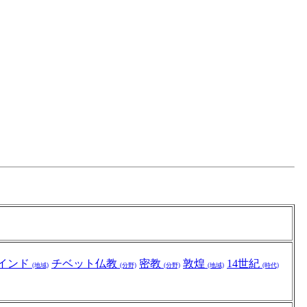
インド
チベット仏教
密教
敦煌
14世紀
(地域)
(分野)
(分野)
(地域)
(時代)