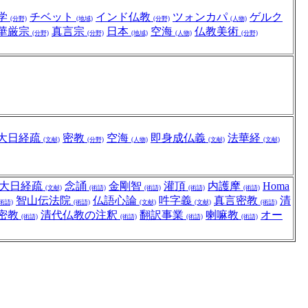
学
チベット
インド仏教
ツォンカパ
ゲルク
(分野)
(地域)
(分野)
(人物)
華厳宗
真言宗
日本
空海
仏教美術
(分野)
(分野)
(地域)
(人物)
(分野)
大日経疏
密教
空海
即身成仏義
法華経
(文献)
(分野)
(人物)
(文献)
(文献)
大日経疏
念誦
金剛智
灌頂
内護摩
Homa
(文献)
(術語)
(術語)
(術語)
(術語)
智山伝法院
仏語心論
吽字義
真言密教
清
(術語)
(術語)
(文献)
(文献)
(術語)
密教
清代仏教の注釈
翻訳事業
喇嘛教
オー
(術語)
(術語)
(術語)
(術語)