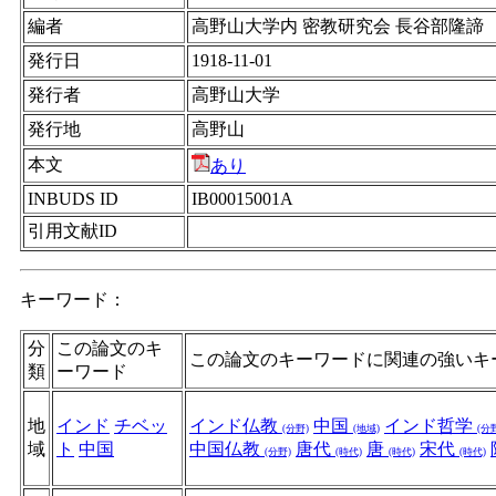
編者
高野山大学内 密教研究会 長谷部隆諦
発行日
1918-11-01
発行者
高野山大学
発行地
高野山
本文
あり
INBUDS ID
IB00015001A
引用文献ID
キーワード：
分
この論文のキ
この論文のキーワードに関連の強いキ
類
ーワード
地
インド
チベッ
インド仏教
中国
インド哲学
(分野)
(地域)
(分
域
ト
中国
中国仏教
唐代
唐
宋代
(分野)
(時代)
(時代)
(時代)