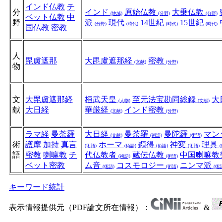
インド仏教
チ
分
インド
原始仏教
大乗仏教
(地域)
(分野)
(分野)
ベット仏教
中
野
派
現代
14世紀
15世紀
(分野)
(時代)
(時代)
(時代)
国仏教
密教
人
毘盧遮那
大毘盧遮那経
密教
(文献)
(分野)
物
文
大毘盧遮那経
桓武天皇
至元法宝勘同総録
大
(人物)
(文献)
献
大日経
華厳経
インド密教
(文献)
(分野)
ラマ経
曼荼羅
大日経
曼荼羅
曼陀羅
マン
(文献)
(術語)
(術語)
術
護摩
加持
真言
ホーマ
顕得
神変
理具
(術語)
(術語)
(術語)
(術語)
語
密教
喇嘛教
チ
代仏教者
蔵伝仏教
中国喇嘛教
(術語)
(術語)
ベット密教
ム音
コスモロジー
ニンマ派
(術語)
(術語)
(術
キーワード統計
表示情報提供元（PDF論文所在情報）：
&