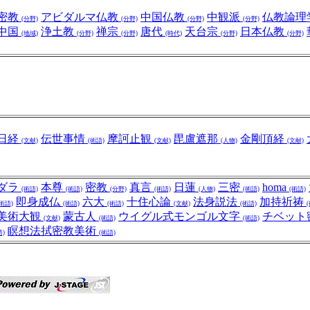
密教
アビダルマ仏教
中国仏教
中観派
仏教論理
(分野)
(分野)
(分野)
(分野)
中国
浄土教
禅宗
唐代
天台宗
日本仏教
(地域)
(分野)
(分野)
(時代)
(分野)
(分野)
日経
伝世事情
摩訶止観
毘盧遮那
金剛頂経
(文献)
(術語)
(文献)
(人物)
(文献)
ダラ
本尊
密教
真言
日蓮
三密
homa
(術語)
(術語)
(分野)
(術語)
(人物)
(術語)
(術語)
即身成仏
六大
十住心論
法身説法
加持祈祷
(術語)
(術語)
(術語)
(文献)
(術語)
美術大観
蒙古人
ウイグル式モンゴル文字
チベット
(文献)
(術語)
(術語)
瞑想法拭密教美術
語)
(術語)