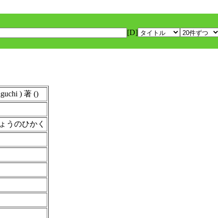
[D]
hi ) 著 ()
ょうのひかく