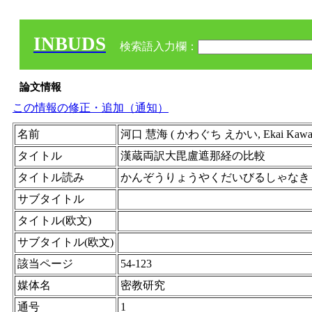
INBUDS
検索語入力欄：
論文情報
この情報の修正・追加（通知）
名前
河口 慧海 ( かわぐち えかい, Ekai Kawaguc
タイトル
漢蔵両訳大毘盧遮那経の比較
タイトル読み
かんぞうりょうやくだいびるしゃなき
サブタイトル
タイトル(欧文)
サブタイトル(欧文)
該当ページ
54-123
媒体名
密教研究
通号
1