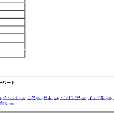
ーワード
チベット
古代
日本
インド思想
インド学
野)
(地域)
(時代)
(地域)
(分野)
(分野)
隋代
(時代)